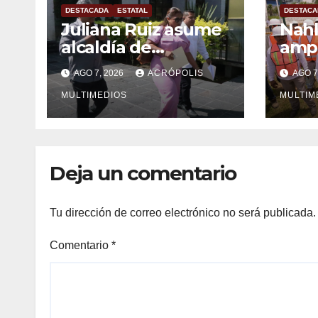
DESTACADA
ESTATAL
DESTACA
Juliana Ruiz asume
Nahl
alcaldía de
ampl
Ixhuatlán del
Vera
AGO 7, 2026
ACRÓPOLIS
AGO 7
Sureste
solu
MULTIMEDIOS
inge
MULTIM
Deja un comentario
Tu dirección de correo electrónico no será publicada.
Comentario
*