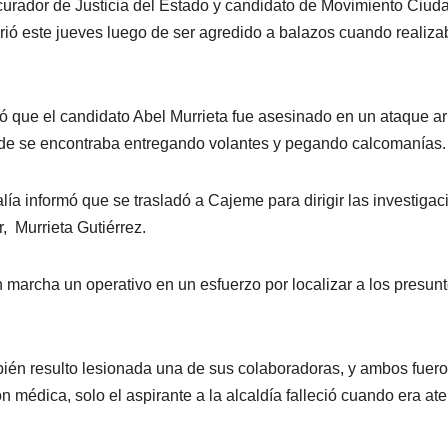
ocurador de Justicia del Estado y candidato de Movimiento Ciu
rió este jueves luego de ser agredido a balazos cuando realiza
mó que el candidato Abel Murrieta fue asesinado en un ataque 
donde se encontraba entregando volantes y pegando calcomanías.
calía informó que se trasladó a Cajeme para dirigir las investiga
, Murrieta Gutiérrez.
 marcha un operativo en un esfuerzo por localizar a los presun
bién resulto lesionada una de sus colaboradoras, y ambos fuer
ón médica, solo el aspirante a la alcaldía falleció cuando era at