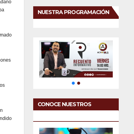
dadano
ba
NUESTRA PROGRAMACIÓN
armado
ciones
tos
CONOCE NUESTROS
on
SERVICIOS
endido