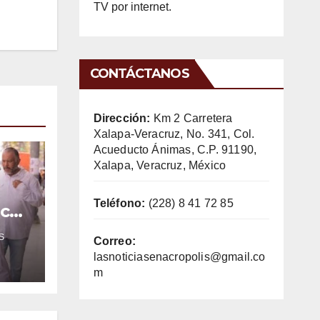
TV por internet.
CONTÁCTANOS
Dirección:
Km 2 Carretera
Xalapa-Veracruz, No. 341, Col.
Acueducto Ánimas, C.P. 91190,
Xalapa, Veracruz, México
Teléfono:
(228) 8 41 72 85
ica
e
S
Correo:
lasnoticiasenacropolis@gmail.co
m