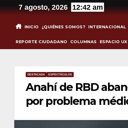
Saltar
7 agosto, 2026
12:42 am
al
contenido
INICIO
¿QUIÉNES SOMOS?
INTERNACIONAL
REPORTE CIUDADANO
COLUMNAS
ESPACIO UX
DESTACADA
ESPECTÁCULOS
Anahí de RBD aband
por problema médi