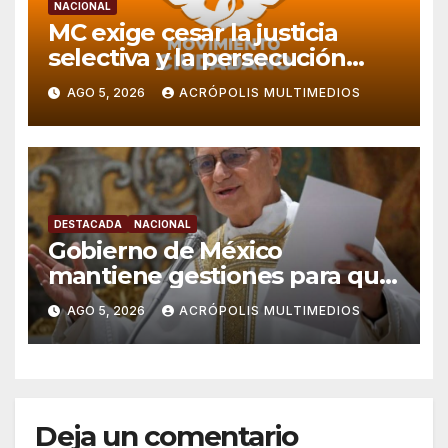
NACIONAL
MC exige cesar la justicia
selectiva y la persecución
política en Veracruz
AGO 5, 2026
ACRÓPOLIS MULTIMEDIOS
DESTACADA
NACIONAL
Gobierno de México
mantiene gestiones para que
el Papa León XIV visite el país
AGO 5, 2026
ACRÓPOLIS MULTIMEDIOS
Deja un comentario