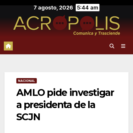
Saltar
7 agosto, 2026
5:44 am
al
contenido
NACIONAL
AMLO pide investigar
a presidenta de la
SCJN