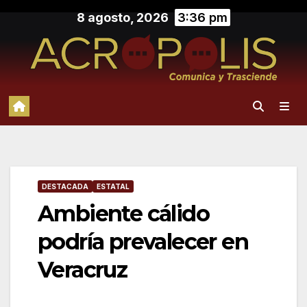
Saltar
8 agosto, 2026
3:36 pm
al
contenido
DESTACADA
ESTATAL
Ambiente cálido
podría prevalecer en
Veracruz