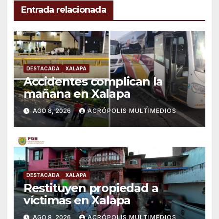
Entrada relacionada
DESTACADA
XALAPA
Accidentes complican la
mañana en Xalapa
AGO 8, 2026
ACRÓPOLIS MULTIMEDIOS
DESTACADA
XALAPA
Restituyen propiedad a
víctimas en Xalapa
AGO 8, 2026
ACRÓPOLIS MULTIMEDIOS