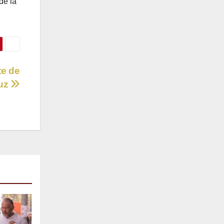
de la
te de
ruz