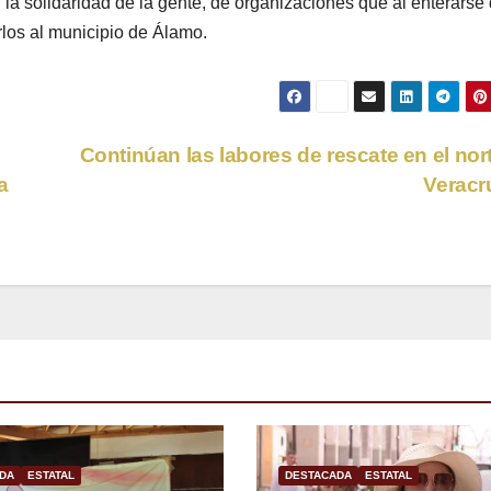
la solidaridad de la gente, de organizaciones que al enterarse 
arlos al municipio de Álamo.
Continúan las labores de rescate en el nor
a
Verac
DA
ESTATAL
DESTACADA
ESTATAL