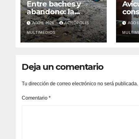
Entre baches y
Avic
abandono: la
con
carretera Colipa-
mexi
AGO 6, 2026
ACRÓPOLIS
AGO 6
Yecuatla se
impo
convierte en un
MULTIMEDIOS
MULTIM
riesgo diario
Deja un comentario
Tu dirección de correo electrónico no será publicada.
Comentario
*