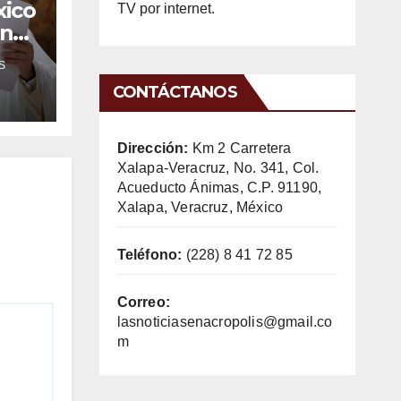
xico
TV por internet.
ones
a
S
l
CONTÁCTANOS
Dirección:
Km 2 Carretera
Xalapa-Veracruz, No. 341, Col.
Acueducto Ánimas, C.P. 91190,
Xalapa, Veracruz, México
Teléfono:
(228) 8 41 72 85
Correo:
lasnoticiasenacropolis@gmail.co
m