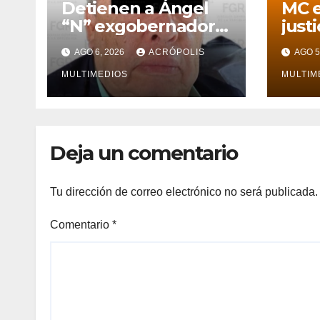
Detienen a Ángel
MC e
“N” exgobernador
justi
de Guerrero por
pers
AGO 6, 2026
ACRÓPOLIS
AGO 5
caso Ayotzinapa
en V
MULTIMEDIOS
MULTIM
Deja un comentario
Tu dirección de correo electrónico no será publicada.
Comentario
*