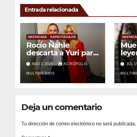
Entrada relacionada
DESTACADA
ESPECTÁCULOS
DESTACA
Rocío Nahle
Muer
descarta a Yuri para
leye
el Grito de
Oro
AGO 3, 2026
ACRÓPOLIS
JUL 1
Independencia,
pero analiza
MULTIMEDIOS
MULTIM
homenaje con
estatua
Deja un comentario
Tu dirección de correo electrónico no será publicada.