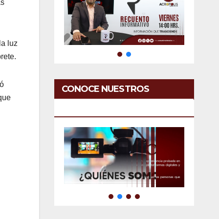
as
a luz
rete.
bó
CONOCE NUESTROS
 que
SERVICIOS