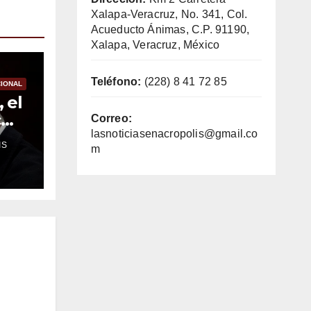
Xalapa-Veracruz, No. 341, Col.
Acueducto Ánimas, C.P. 91190,
Xalapa, Veracruz, México
Teléfono:
(228) 8 41 72 85
IONAL
 el
c
Correo:
os
lasnoticiasenacropolis@gmail.co
IS
m