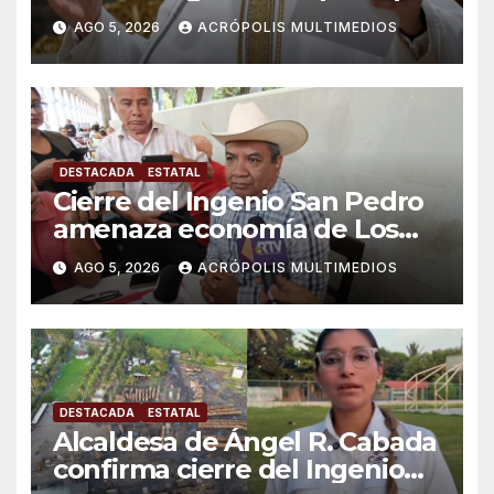
el Papa León XIV visite el país
AGO 5, 2026
ACRÓPOLIS MULTIMEDIOS
DESTACADA
ESTATAL
Cierre del Ingenio San Pedro
amenaza economía de Los
Tuxtlas
AGO 5, 2026
ACRÓPOLIS MULTIMEDIOS
DESTACADA
ESTATAL
Alcaldesa de Ángel R. Cabada
confirma cierre del Ingenio