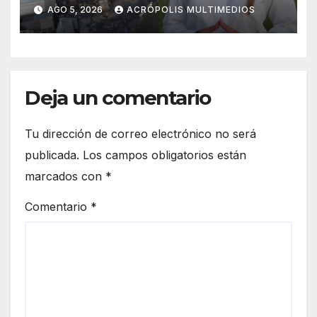
San Pedro; crece la
AGO 5, 2026
ACRÓPOLIS MULTIMEDIOS
incertidumbre entre obreros
y productores
Deja un comentario
Tu dirección de correo electrónico no será
publicada.
Los campos obligatorios están
marcados con
*
Comentario
*