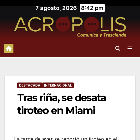
Saltar
7 agosto, 2026
8:42 pm
al
contenido
DESTACADA
INTERNACIONAL
Tras riña, se desata
tiroteo en Miami
La tarde de ayer se reportó un tiroteo en el