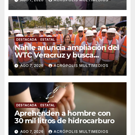
DESTACADA
ESTATAL
Nahle anuncia ampliación del
WTC Veracruz y busca
solución para ingenio en crisis
AGO 7, 2026
ACRÓPOLIS MULTIMEDIOS
DESTACADA
ESTATAL
Aprehenden a hombre con
30 mil litros de hidrocarburo
AGO 7, 2026
ACRÓPOLIS MULTIMEDIOS