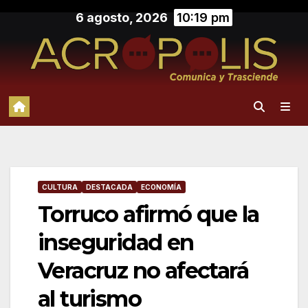
Saltar
6 agosto, 2026
10:19 pm
al
contenido
CULTURA
DESTACADA
ECONOMÍA
Torruco afirmó que la
inseguridad en
Veracruz no afectará
al turismo