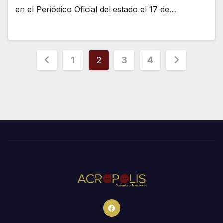
en el Periódico Oficial del estado el 17 de…
Paginación
1
2
3
4
de
entradas