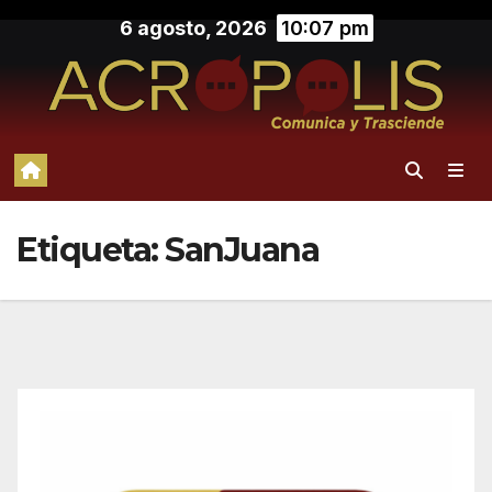
Saltar
6 agosto, 2026
10:07 pm
al
contenido
Etiqueta:
SanJuana