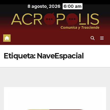
Saltar
8 agosto, 2026
6:00 am
al
contenido
Etiqueta:
NaveEspacial