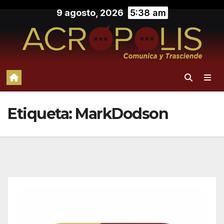
Saltar
9 agosto, 2026
5:38 am
al
contenido
Etiqueta:
MarkDodson