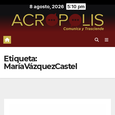
Saltar
8 agosto, 2026
5:10 pm
al
contenido
Etiqueta:
MaríaVázquezCastel