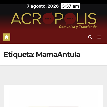
Saltar
7 agosto, 2026
3:37 am
al
contenido
Etiqueta:
MamaAntula