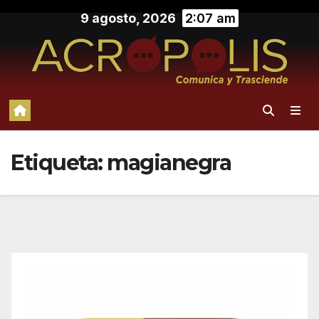
Saltar
9 agosto, 2026
2:07 am
al
contenido
Etiqueta:
magianegra