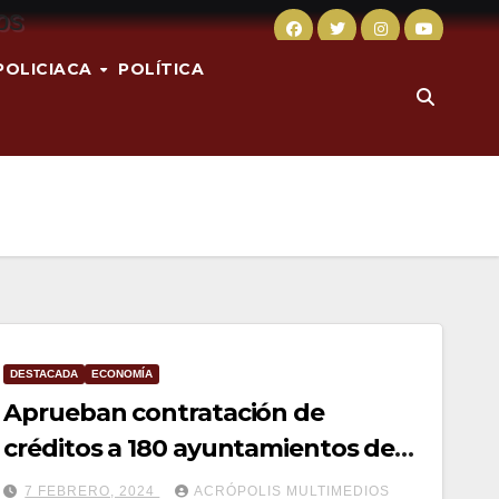
POLICIACA
POLÍTICA
DESTACADA
ECONOMÍA
Aprueban contratación de
créditos a 180 ayuntamientos de
Veracruz
7 FEBRERO, 2024
ACRÓPOLIS MULTIMEDIOS