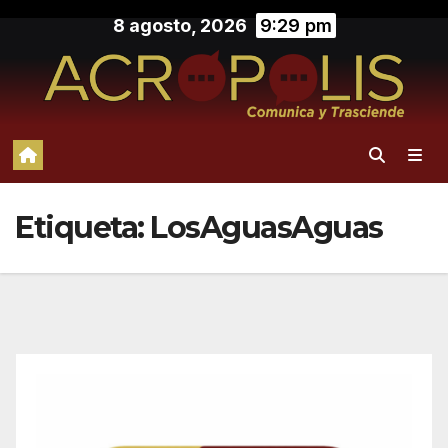
Saltar
8 agosto, 2026
9:29 pm
al
contenido
Etiqueta:
LosAguasAguas