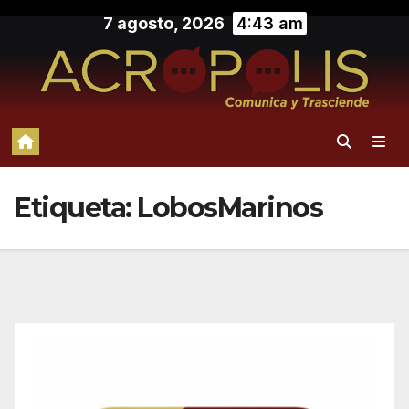
Saltar
7 agosto, 2026
4:43 am
al
contenido
Etiqueta:
LobosMarinos