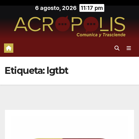
Saltar
6 agosto, 2026
11:17 pm
al
contenido
Etiqueta:
lgtbt