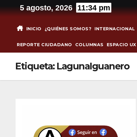
Saltar
5 agosto, 2026
11:34 pm
al
contenido
INICIO
¿QUIÉNES SOMOS?
INTERNACIONAL
REPORTE CIUDADANO
COLUMNAS
ESPACIO UX
Etiqueta:
LagunaIguanero