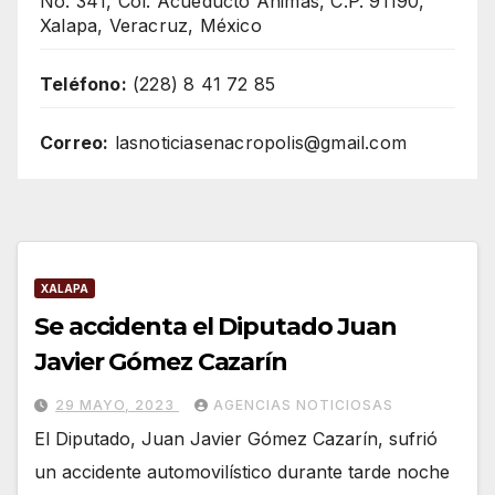
No. 341, Col. Acueducto Ánimas, C.P. 91190,
Xalapa, Veracruz, México
Teléfono:
(228) 8 41 72 85
Correo:
lasnoticiasenacropolis@gmail.com
XALAPA
Se accidenta el Diputado Juan
Javier Gómez Cazarín
29 MAYO, 2023
AGENCIAS NOTICIOSAS
El Diputado, Juan Javier Gómez Cazarín, sufrió
un accidente automovilístico durante tarde noche