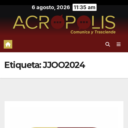
Saltar
6 agosto, 2026
11:35 am
al
contenido
Etiqueta:
JJOO2024