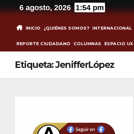
Saltar
6 agosto, 2026
1:54 pm
al
contenido
INICIO
¿QUIÉNES SOMOS?
INTERNACIONAL
REPORTE CIUDADANO
COLUMNAS
ESPACIO UX
Etiqueta:
JenifferLópez