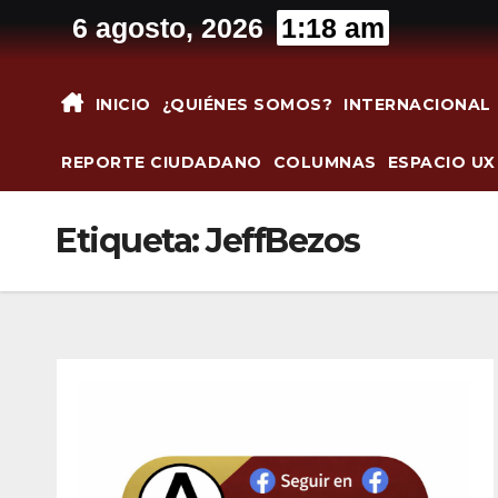
Saltar
6 agosto, 2026
1:18 am
al
contenido
INICIO
¿QUIÉNES SOMOS?
INTERNACIONAL
REPORTE CIUDADANO
COLUMNAS
ESPACIO UX
Etiqueta:
JeffBezos