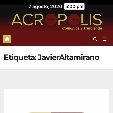
Saltar
7 agosto, 2026
5:00 pm
al
contenido
Etiqueta:
JavierAltamirano