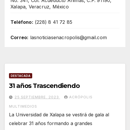
No. 341, Col. Acueducto Ánimas, C.P. 91190,
Xalapa, Veracruz, México
Teléfono:
(228) 8 41 72 85
Correo:
lasnoticiasenacropolis@gmail.com
DESTACADA
31 años Trascendiendo
25 SEPTIEMBRE, 2023
ACRÓPOLIS
MULTIMEDIOS
La Universidad de Xalapa se vestirá de gala al
celebrar 31 años formando a grandes