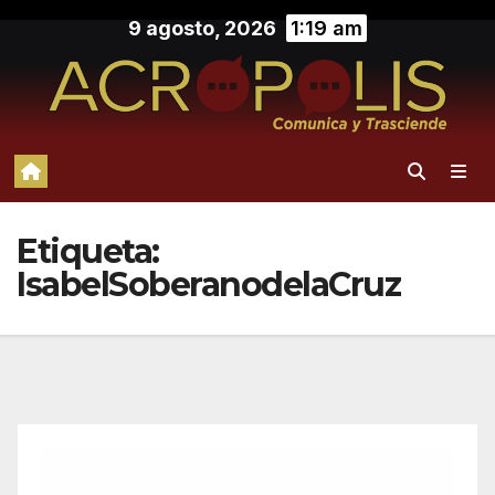
Saltar
9 agosto, 2026
1:19 am
al
contenido
Etiqueta:
IsabelSoberanodelaCruz