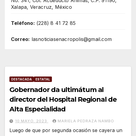
No. 341, Col. Acueducto Ánimas, C.P. 91190,
Xalapa, Veracruz, México
Teléfono:
(228) 8 41 72 85
Correo:
lasnoticiasenacropolis@gmail.com
DESTACADA
ESTATAL
Gobernador da ultimátum al
director del Hospital Regional de
Alta Especialidad
10 MAYO, 2023
MARIELA PEDRAZA NAMBO
Luego de que por segunda ocasión se cayera un