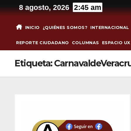
Saltar
8 agosto, 2026
2:45 am
al
contenido
INICIO
¿QUIÉNES SOMOS?
INTERNACIONAL
REPORTE CIUDADANO
COLUMNAS
ESPACIO UX
Etiqueta:
CarnavaldeVeracr