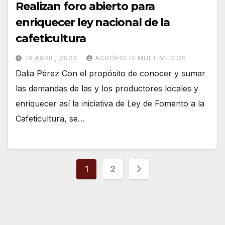
Realizan foro abierto para
enriquecer ley nacional de la
cafeticultura
18 ABRIL, 2023
ACRÓPOLIS MULTIMEDIOS
Dalia Pérez Con el propósito de conocer y sumar
las demandas de las y los productores locales y
enriquecer así la iniciativa de Ley de Fomento a la
Cafeticultura, se…
Paginación
1
2
de
entradas