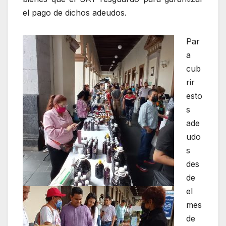
el pago de dichos adeudos.
Par
a
cub
rir
esto
s
ade
udo
s
des
de
el
mes
de