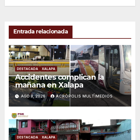
Entrada relacionada
DESTACADA
XALAPA
Accidentes complican la
mañana en Xalapa
AGO 8, 2026
ACRÓPOLIS MULTIMEDIOS
DESTACADA
XALAPA