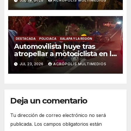
JUL 28, 2026
ACRÓPOLIS MULTIMEDIOS
DESTACADA
POLICIACA
XALAPA Y LA REGIÓN
Automovilista huye tras
atropellar a motociclista en la
carretera Xalapa-Coatepec
JUL 23, 2026
ACRÓPOLIS MULTIMEDIOS
Deja un comentario
Tu dirección de correo electrónico no será
publicada.
Los campos obligatorios están