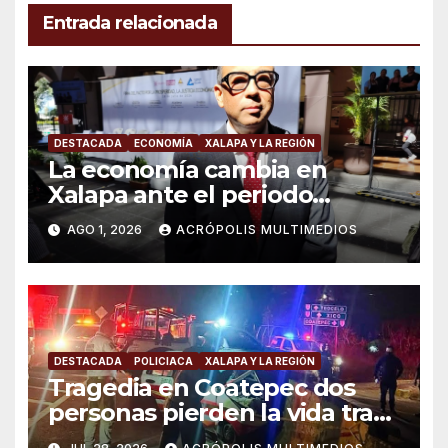
Entrada relacionada
DESTACADA
ECONOMÍA
XALAPA Y LA REGIÓN
La economía cambia en
Xalapa ante el periodo
vacacional
AGO 1, 2026
ACRÓPOLIS MULTIMEDIOS
DESTACADA
POLICIACA
XALAPA Y LA REGIÓN
Tragedia en Coatepec dos
personas pierden la vida tras
choque de taxi contra muro