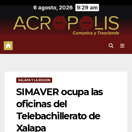
Saltar
6 agosto, 2026
9:29 am
al
contenido
XALAPA Y LA REGIÓN
SIMAVER ocupa las
oficinas del
Telebachillerato de
Xalapa