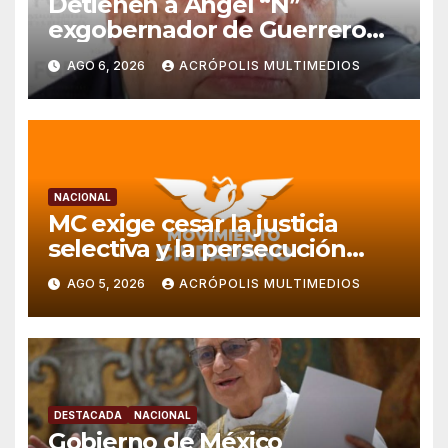
Detienen a Ángel “N”
exgobernador de Guerrero
por caso Ayotzinapa
AGO 6, 2026
ACRÓPOLIS MULTIMEDIOS
NACIONAL
MC exige cesar la justicia
selectiva y la persecución
política en Veracruz
AGO 5, 2026
ACRÓPOLIS MULTIMEDIOS
DESTACADA
NACIONAL
Gobierno de México