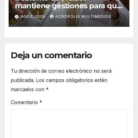
mantiene gestiones para que
el Papa León XIV visite el país
AGO 5, 2026
ACRÓPOLIS MULTIMEDIOS
Deja un comentario
Tu dirección de correo electrónico no será
publicada.
Los campos obligatorios están
marcados con
*
Comentario
*