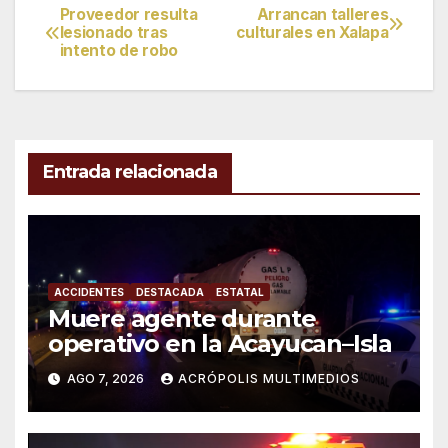
Proveedor resulta
Arrancan talleres
Navegación
lesionado tras
culturales en Xalapa
intento de robo
de
entradas
Entrada relacionada
ACCIDENTES
DESTACADA
ESTATAL
Muere agente durante
operativo en la Acayucan–Isla
AGO 7, 2026
ACRÓPOLIS MULTIMEDIOS