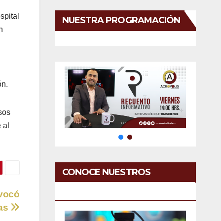
spital
NUESTRA PROGRAMACIÓN
n
ón.
sos
 al
CONOCE NUESTROS
SERVICIOS
ovocó
nas