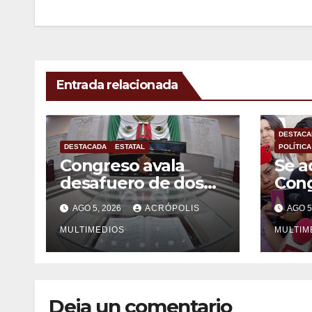
entradas
Entrada relacionada
DESTACA
DESTACADA
ESTATAL
POLÍTICA
Congreso avala
Se a
desafuero de dos
Con
alcaldes
Vera
AGO 5, 2026
ACRÓPOLIS
AGO 5
veracruzanos
puer
MULTIMEDIOS
pena
MULTIM
alca
Galv
Deja un comentario