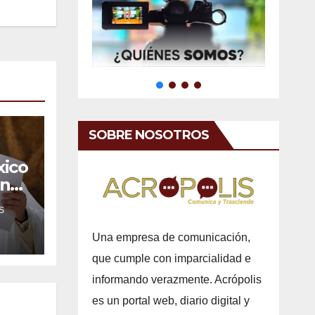
SOBRE NOSOTROS
xico
ones
a
S
l
Una empresa de comunicación,
que cumple con imparcialidad e
informando verazmente. Acrópolis
es un portal web, diario digital y