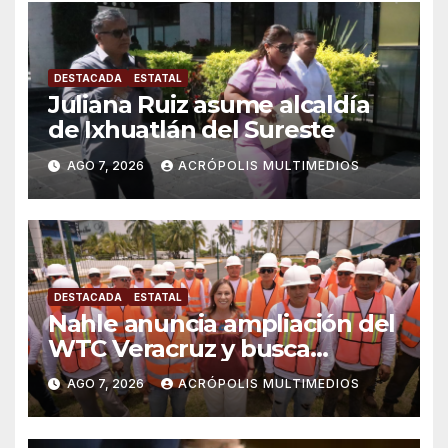
DESTACADA
ESTATAL
Juliana Ruiz asume alcaldía
de Ixhuatlán del Sureste
AGO 7, 2026
ACRÓPOLIS MULTIMEDIOS
DESTACADA
ESTATAL
Nahle anuncia ampliación del
WTC Veracruz y busca
solución para ingenio en crisis
AGO 7, 2026
ACRÓPOLIS MULTIMEDIOS