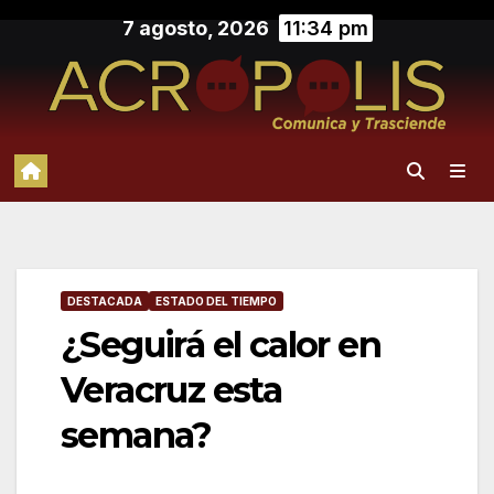
Saltar
7 agosto, 2026
11:34 pm
al
contenido
DESTACADA
ESTADO DEL TIEMPO
¿Seguirá el calor en
Veracruz esta
semana?