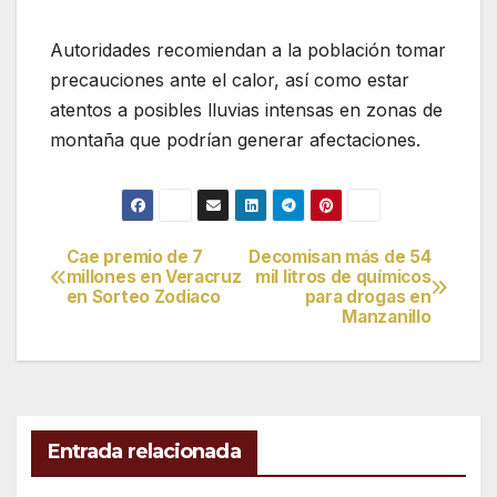
Autoridades recomiendan a la población tomar
precauciones ante el calor, así como estar
atentos a posibles lluvias intensas en zonas de
montaña que podrían generar afectaciones.
Cae premio de 7
Decomisan más de 54
Navegación
millones en Veracruz
mil litros de químicos
en Sorteo Zodiaco
para drogas en
de
Manzanillo
entradas
Entrada relacionada