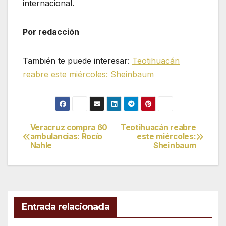
internacional.
Por redacción
También te puede interesar:
Teotihuacán
reabre este miércoles: Sheinbaum
Veracruz compra 60
Teotihuacán reabre
Navegación
ambulancias: Rocío
este miércoles:
Nahle
Sheinbaum
de
entradas
Entrada relacionada