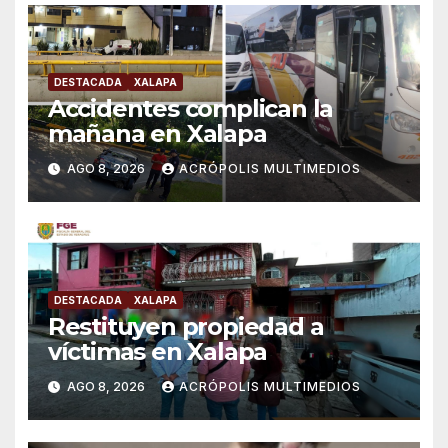
DESTACADA
XALAPA
Accidentes complican la
mañana en Xalapa
AGO 8, 2026
ACRÓPOLIS MULTIMEDIOS
DESTACADA
XALAPA
Restituyen propiedad a
víctimas en Xalapa
AGO 8, 2026
ACRÓPOLIS MULTIMEDIOS