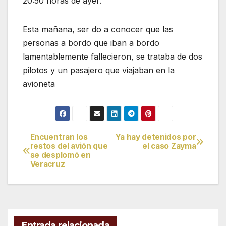
20:50 horas de ayer.
Esta mañana, ser do a conocer que l
as
personas a bordo que iban a bordo
lamentablemente fallecieron, se
trataba de dos
pilotos y un pasajero que viajaban en la
avioneta
Encuentran los
Ya hay detenidos por
Navegación
restos del avión que
el caso Zayma
se desplomó en
de
Veracruz
entradas
Entrada relacionada