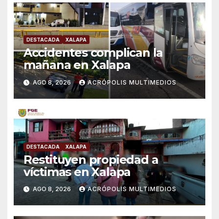
DESTACADA
XALAPA
Accidentes complican la
mañana en Xalapa
AGO 8, 2026
ACRÓPOLIS MULTIMEDIOS
DESTACADA
XALAPA
Restituyen propiedad a
víctimas en Xalapa
AGO 8, 2026
ACRÓPOLIS MULTIMEDIOS