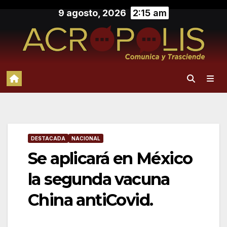
Saltar
9 agosto, 2026
2:15 am
al
contenido
DESTACADA
NACIONAL
Se aplicará en México
la segunda vacuna
China antiCovid.