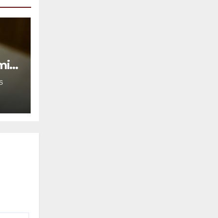
mil
S