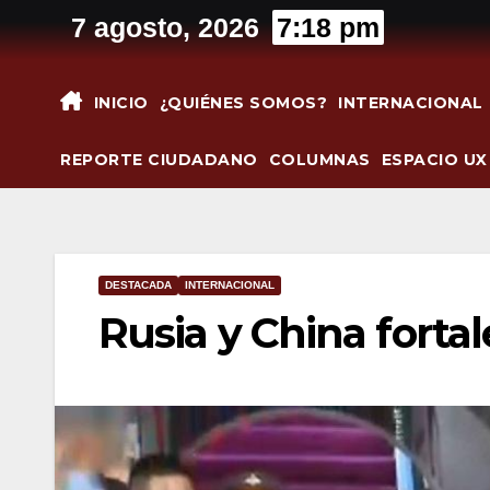
Saltar
7 agosto, 2026
7:18 pm
al
contenido
INICIO
¿QUIÉNES SOMOS?
INTERNACIONAL
REPORTE CIUDADANO
COLUMNAS
ESPACIO UX
DESTACADA
INTERNACIONAL
Rusia y China fortal