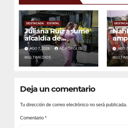
DESTACADA
ESTATAL
DESTACA
Juliana Ruiz asume
Nahl
alcaldía de
ampl
Ixhuatlán del
Vera
AGO 7, 2026
ACRÓPOLIS
AGO 7
Sureste
solu
MULTIMEDIOS
inge
MULTIM
Deja un comentario
Tu dirección de correo electrónico no será publicada.
Comentario
*