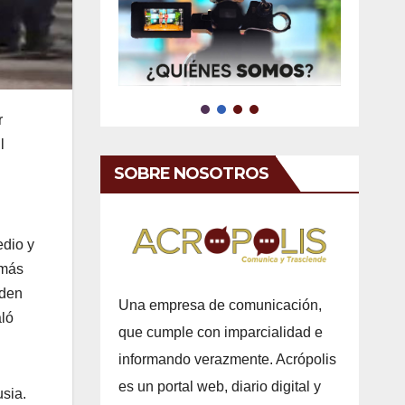
r
l
SOBRE NOSOTROS
edio y
emás
rden
Una empresa de comunicación,
aló
que cumple con imparcialidad e
informando verazmente. Acrópolis
es un portal web, diario digital y
usia.