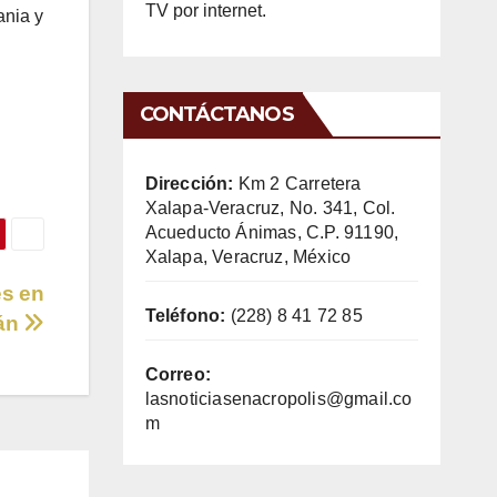
TV por internet.
ania y
CONTÁCTANOS
Dirección:
Km 2 Carretera
Xalapa-Veracruz, No. 341, Col.
Acueducto Ánimas, C.P. 91190,
Xalapa, Veracruz, México
es en
Teléfono:
(228) 8 41 72 85
án
Correo:
lasnoticiasenacropolis@gmail.co
m