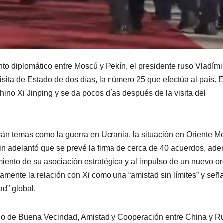
o diplomático entre Moscú y Pekín, el presidente ruso Vladími
isita de Estado de dos días, la número 25 que efectúa al país. E
ino Xi Jinping y se da pocos días después de la visita del
rán temas como la guerra en Ucrania, la situación en Oriente M
in adelantó que se prevé la firma de cerca de 40 acuerdos, ad
imiento de su asociación estratégica y al impulso de un nuevo o
iamente la relación con Xi como una “amistad sin límites” y señ
ad” global.
atado de Buena Vecindad, Amistad y Cooperación entre China y R