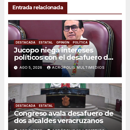
Entrada relacionada
DESTACADA
ESTATAL
OPINIÓN
POLÍTICA
Jucopo niega intereses
políticos con el desafuero de
alcaldes
AGO 5, 2026
ACRÓPOLIS MULTIMEDIOS
DESTACADA
ESTATAL
Congreso avala desafuero de
dos alcaldes veracruzanos