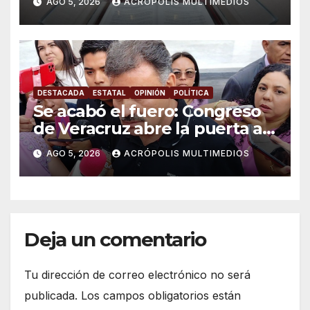
AGO 5, 2026
ACRÓPOLIS MULTIMEDIOS
DESTACADA
ESTATAL
OPINIÓN
POLÍTICA
Se acabó el fuero: Congreso
de Veracruz abre la puerta a
proceso penal contra alcalde
AGO 5, 2026
ACRÓPOLIS MULTIMEDIOS
de Úrsulo Galván
Deja un comentario
Tu dirección de correo electrónico no será
publicada.
Los campos obligatorios están