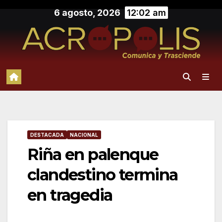
Saltar
6 agosto, 2026
12:02 am
al
contenido
DESTACADA
NACIONAL
Riña en palenque
clandestino termina
en tragedia