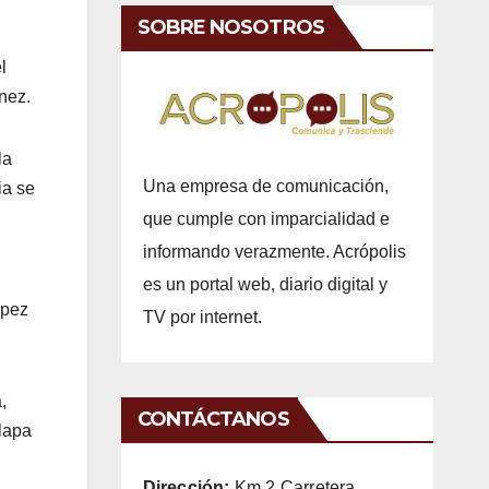
SOBRE NOSOTROS
l
nez.
la
Una empresa de comunicación,
ia se
que cumple con imparcialidad e
informando verazmente. Acrópolis
es un portal web, diario digital y
ópez
TV por internet.
,
CONTÁCTANOS
lapa
Dirección:
Km 2 Carretera