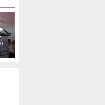
e
IS
ncia