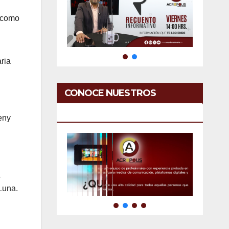
í como
ria
CONOCE NUESTROS
SERVICIOS
eny
a
Luna.