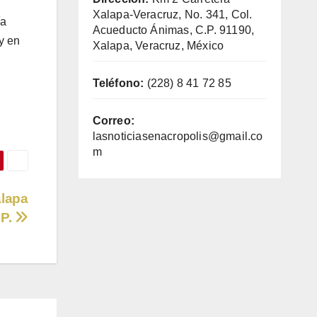
Xalapa-Veracruz, No. 341, Col.
ía
Acueducto Ánimas, C.P. 91190,
y en
Xalapa, Veracruz, México
Teléfono:
(228) 8 41 72 85
Correo:
lasnoticiasenacropolis@gmail.co
m
alapa
SP.