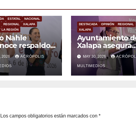
DA
ESTATAL
NACIONAL
REGIONAL
XALAPA
DESTACADA
OPINIÓN
REGIONAL
Y LA REGIÓN
XALAPA
o Nahle
Ayuntamiento d
noce respaldo
Xalapa asegura
gobierno
prevención y
, 2026
ACRÓPOLIS
MAY 30, 2026
ACRÓPOL
ral en beneficio
atención a viole
os jóvenes
EDIOS
de género
MULTIMEDIOS
Los campos obligatorios están marcados con
*