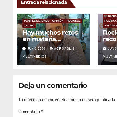
Entrada relacionada
DESTACA
MANIFESTACIONES
OPINIÓN
REGIONAL
POLÍTICA
XALAPA
XALAPA 
Hay muchos retos
Rocí
en materia
reco
energética de parte
del 
JUN 6, 2026
ACRÓPOLIS
JUN 6
del gobierno:
fede
“Movimiento de
MULTIMEDIOS
de l
MULTIM
Lucha Social”
Deja un comentario
Tu dirección de correo electrónico no será publicada.
Comentario
*