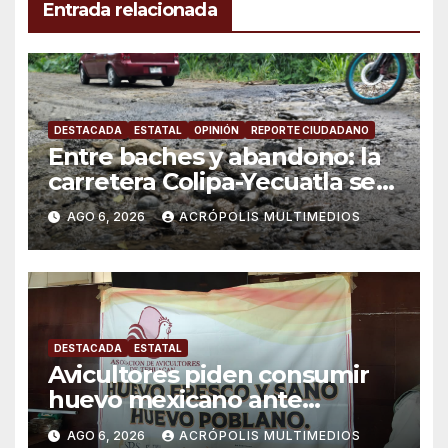
Entrada relacionada
DESTACADA
ESTATAL
OPINIÓN
REPORTE CIUDADANO
Entre baches y abandono: la
carretera Colipa-Yecuatla se
convierte en un riesgo diario
AGO 6, 2026
ACRÓPOLIS MULTIMEDIOS
DESTACADA
ESTATAL
Avicultores piden consumir
huevo mexicano ante
importaciones
AGO 6, 2026
ACRÓPOLIS MULTIMEDIOS