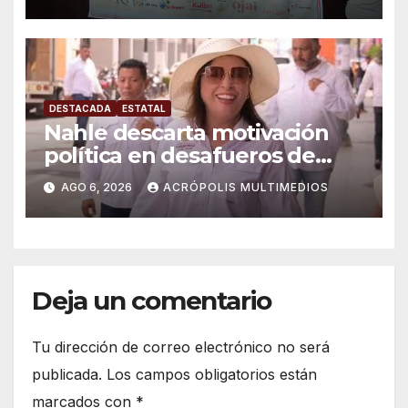
DESTACADA
ESTATAL
Nahle descarta motivación
política en desafueros de
alcaldes
AGO 6, 2026
ACRÓPOLIS MULTIMEDIOS
Deja un comentario
Tu dirección de correo electrónico no será
publicada.
Los campos obligatorios están
marcados con
*