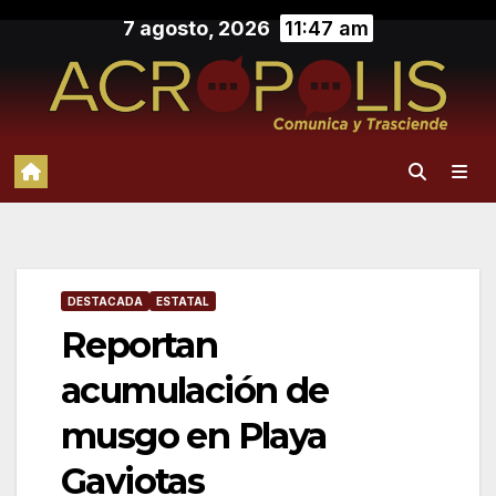
Saltar
7 agosto, 2026
11:47 am
al
contenido
DESTACADA
ESTATAL
Reportan
acumulación de
musgo en Playa
Gaviotas