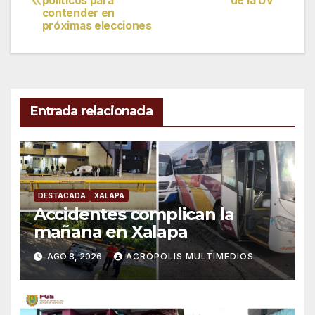
políticos para
de la UV
de
contender en
próximas elecciones
entradas
Entrada relacionada
DESTACADA
XALAPA
Accidentes complican la
mañana en Xalapa
AGO 8, 2026
ACRÓPOLIS MULTIMEDIOS