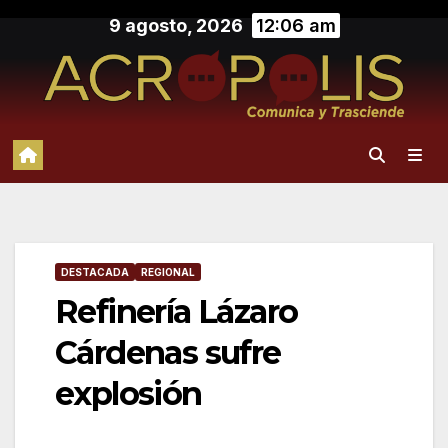
Saltar
9 agosto, 2026
12:06 am
al
contenido
DESTACADA
REGIONAL
Refinería Lázaro
Cárdenas sufre
explosión