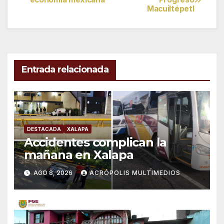
Macuiltépetl
de
entradas
Entrada relacionada
DESTACADA
XALAPA
Accidentes complican la
mañana en Xalapa
AGO 8, 2026
ACRÓPOLIS MULTIMEDIOS