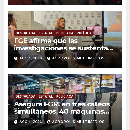
DESTACADA
ESTATAL
POLICIACA
POLÍTICA
FGE afirma que las
investigaciones se sustentan
en pruebas, no en intereses
AGO 4, 2026
ACRÓPOLIS MULTIMEDIOS
políticos
DESTACADA
ESTATAL
POLICIACA
Asegura FGR, en tres cateos
simultáneos, 40 máquinas
tragamonedas en Veracruz
AGO 4, 2026
ACRÓPOLIS MULTIMEDIOS