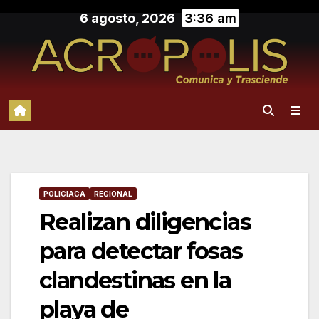
Saltar
6 agosto, 2026
3:36 am
al
contenido
POLICIACA
REGIONAL
Realizan diligencias
para detectar fosas
clandestinas en la
playa de