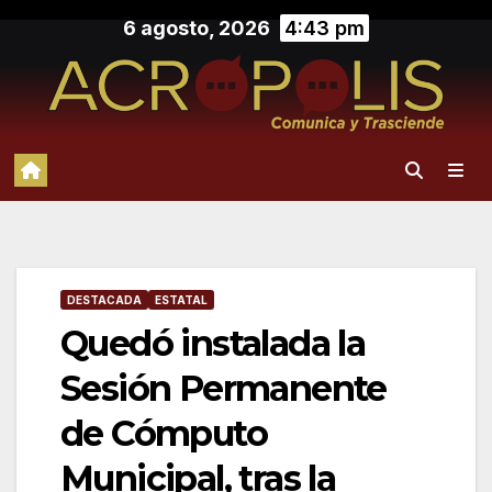
Saltar
6 agosto, 2026
4:43 pm
al
contenido
DESTACADA
ESTATAL
Quedó instalada la
Sesión Permanente
de Cómputo
Municipal, tras la