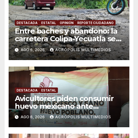
DESTACADA
ESTATAL
OPINIÓN
REPORTE CIUDADANO
Entre baches y abandono: la
carretera Colipa-Yecuatla se
convierte en un riesgo diario
AGO 6, 2026
ACRÓPOLIS MULTIMEDIOS
DESTACADA
ESTATAL
Avicultores piden consumir
huevo mexicano ante
importaciones
AGO 6, 2026
ACRÓPOLIS MULTIMEDIOS