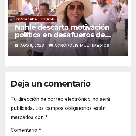
DESTACADA
ESTATAL
Nahle descarta motivación
política en desafueros de
alcaldes
AGO 6, 2026
ACRÓPOLIS MULTIMEDIOS
Deja un comentario
Tu dirección de correo electrónico no será
publicada.
Los campos obligatorios están
marcados con
*
Comentario
*