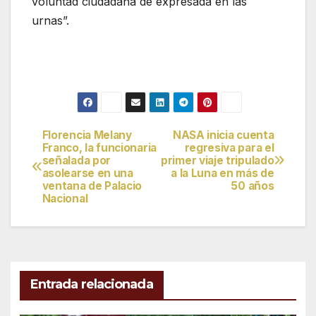
voluntad ciudadana de expresada en las
urnas”.
Florencia Melany
NASA inicia cuenta
Navegación
Franco, la funcionaria
regresiva para el
señalada por
primer viaje tripulado
de
asolearse en una
a la Luna en más de
ventana de Palacio
50 años
entradas
Nacional
Entrada relacionada