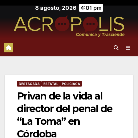
Saltar
8 agosto, 2026
4:01 pm
al
contenido
DESTACADA
ESTATAL
POLICIACA
Privan de la vida al
director del penal de
“La Toma” en
Córdoba