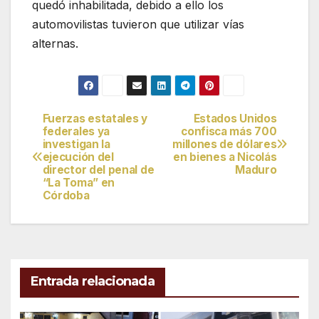
quedó inhabilitada, debido a ello los
automovilistas tuvieron que utilizar vías
alternas.
Fuerzas estatales y
Estados Unidos
Navegación
federales ya
confisca más 700
investigan la
millones de dólares
de
ejecución del
en bienes a Nicolás
director del penal de
Maduro
entradas
“La Toma” en
Córdoba
Entrada relacionada